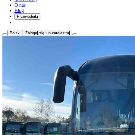
O nas
Blog
Przewodniki
Polski
Zaloguj się lub zarejestruj