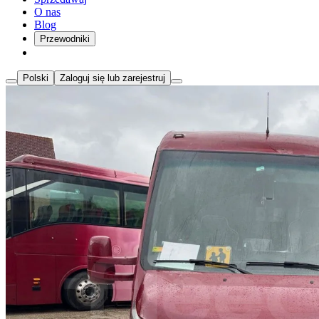
O nas
Blog
Przewodniki
Polski
Zaloguj się lub zarejestruj