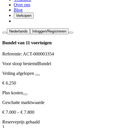
Over ons
Blog
Verkopen
Nederlands
Inloggen/Registreren
Bundel van 11 voertuigen
Referentie:
ACT-000003354
Voor sloop bestemd
Bundel
Veiling afgelopen
€ 6.250
Plus kosten
Geschatte marktwaarde
€ 7.000 – € 7.800
Reserveprijs
gehaald
1