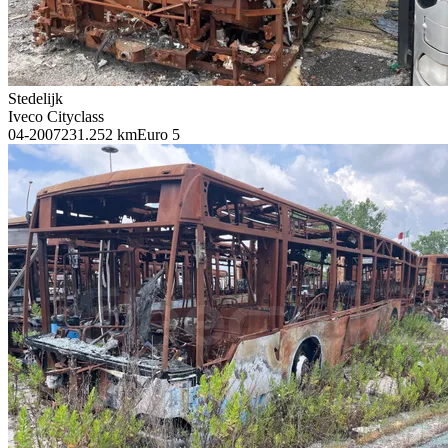
Stedelijk
Iveco Cityclass
04-2007
231.252 km
Euro 5