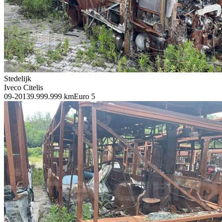
Stedelijk
Iveco Citelis
09-2013
9.999.999 km
Euro 5