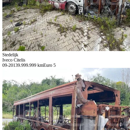
Stedelijk
Iveco Citelis
09-2013
9.999.999 km
Euro 5