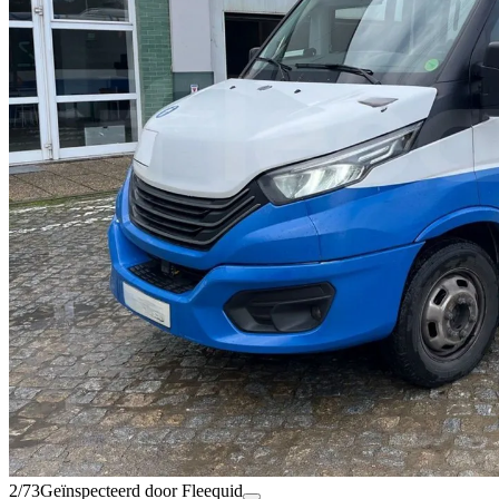
2/73
Geïnspecteerd door Fleequid