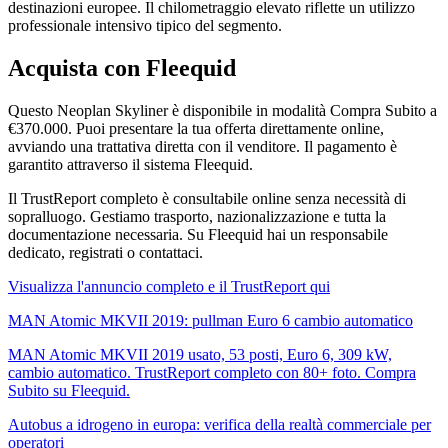
destinazioni europee. Il chilometraggio elevato riflette un utilizzo
professionale intensivo tipico del segmento.
Acquista con Fleequid
Questo Neoplan Skyliner è disponibile in modalità Compra Subito a
€370.000. Puoi presentare la tua offerta direttamente online,
avviando una trattativa diretta con il venditore. Il pagamento è
garantito attraverso il sistema Fleequid.
Il TrustReport completo è consultabile online senza necessità di
sopralluogo. Gestiamo trasporto, nazionalizzazione e tutta la
documentazione necessaria. Su Fleequid hai un responsabile
dedicato, registrati o contattaci.
Visualizza l'annuncio completo e il TrustReport qui
MAN Atomic MKVII 2019: pullman Euro 6 cambio automatico
MAN Atomic MKVII 2019 usato, 53 posti, Euro 6, 309 kW,
cambio automatico. TrustReport completo con 80+ foto. Compra
Subito su Fleequid.
Autobus a idrogeno in europa: verifica della realtà commerciale per
operatori