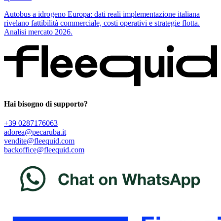
Autobus a idrogeno Europa: dati reali implementazione italiana
rivelano fattibilità commerciale, costi operativi e strategie flotta.
Analisi mercato 2026.
Hai bisogno di supporto?
+39 0287176063
adorea@pecaruba.it
vendite@fleequid.com
backoffice@fleequid.com