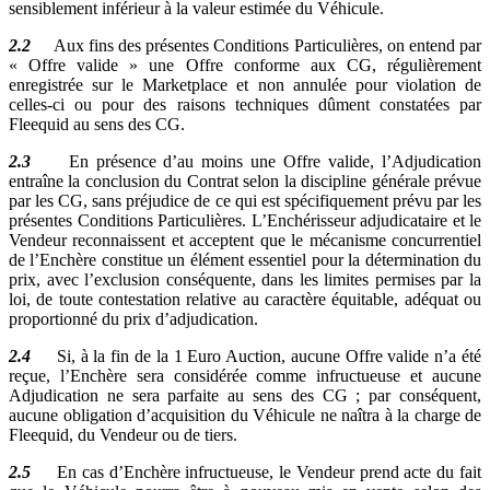
sensiblement inférieur à la valeur estimée du Véhicule.
2.2
Aux fins des présentes Conditions Particulières, on entend par
« Offre valide » une Offre conforme aux CG, régulièrement
enregistrée sur le Marketplace et non annulée pour violation de
celles-ci ou pour des raisons techniques dûment constatées par
Fleequid au sens des CG.
2.3
En présence d’au moins une Offre valide, l’Adjudication
entraîne la conclusion du Contrat selon la discipline générale prévue
par les CG, sans préjudice de ce qui est spécifiquement prévu par les
présentes Conditions Particulières. L’Enchérisseur adjudicataire et le
Vendeur reconnaissent et acceptent que le mécanisme concurrentiel
de l’Enchère constitue un élément essentiel pour la détermination du
prix, avec l’exclusion conséquente, dans les limites permises par la
loi, de toute contestation relative au caractère équitable, adéquat ou
proportionné du prix d’adjudication.
2.4
Si, à la fin de la 1 Euro Auction, aucune Offre valide n’a été
reçue, l’Enchère sera considérée comme infructueuse et aucune
Adjudication ne sera parfaite au sens des CG ; par conséquent,
aucune obligation d’acquisition du Véhicule ne naîtra à la charge de
Fleequid, du Vendeur ou de tiers.
2.5
En cas d’Enchère infructueuse, le Vendeur prend acte du fait