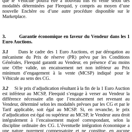
que le Véhicule pourra être à nouveau mis en vente selon des
modalités déterminées par Fleequid, y compris au moyen d’une
nouvelle Enchère ou d’une autre procédure disponible sur le
Marketplace.
3. Garantie économique en faveur du Vendeur dans les 1
Euro Auctions.
3.1
Dans le cadre des 1 Euro Auctions, et par dérogation au
mécanisme du Prix de réserve (PR) prévu par les Conditions
Générales, Fleequid garantit au Vendeur, en présence d’au moins
une Offre valide, un encaissement net non inférieur au Prix
minimum d’engagement à la vente (MCSP) indiqué pour le
Véhicule au sens des CG.
3.2
Si le prix d’adjudication résultant à la fin de la 1 Euro Auction
est inférieur au MCSP, Fleequid s’engage à verser au Vendeur la
différence nécessaire afin que l’encaissement net revenant au
Vendeur, déterminé selon les modalités prévues par les CG et par le
Tarif applicable, soit égal au MCSP. Si, en revanche, le prix
d’adjudication est égal ou supérieur au MCSP, le Vendeur aura droit
intégralement à l’encaissement majoré correspondant, selon la
discipline ordinaire des CG. L’éventuelle intégration économique a
une nature purement compensatoire et ne constitue, en aucune