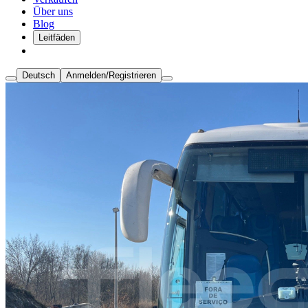
Über uns
Blog
Leitfäden
Deutsch
Anmelden/Registrieren