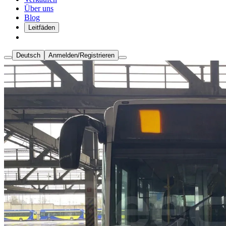
Über uns
Blog
Leitfäden
Deutsch
Anmelden/Registrieren