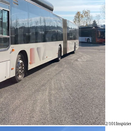
2/101
Inspizie