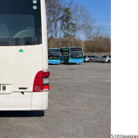
5/101
Inspizie