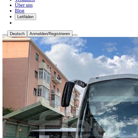
Über uns
Blog
Leitfäden
Deutsch
Anmelden/Registrieren