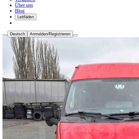
Über uns
Blog
Leitfäden
Deutsch
Anmelden/Registrieren