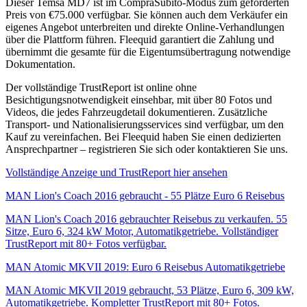
Dieser Temsa MD7 ist im CompraSubito-Modus zum geforderten
Preis von €75.000 verfügbar. Sie können auch dem Verkäufer ein
eigenes Angebot unterbreiten und direkte Online-Verhandlungen
über die Plattform führen. Fleequid garantiert die Zahlung und
übernimmt die gesamte für die Eigentumsübertragung notwendige
Dokumentation.
Der vollständige TrustReport ist online ohne
Besichtigungsnotwendigkeit einsehbar, mit über 80 Fotos und
Videos, die jedes Fahrzeugdetail dokumentieren. Zusätzliche
Transport- und Nationalisierungsservices sind verfügbar, um den
Kauf zu vereinfachen. Bei Fleequid haben Sie einen dedizierten
Ansprechpartner – registrieren Sie sich oder kontaktieren Sie uns.
Vollständige Anzeige und TrustReport hier ansehen
MAN Lion's Coach 2016 gebraucht - 55 Plätze Euro 6 Reisebus
MAN Lion's Coach 2016 gebrauchter Reisebus zu verkaufen. 55
Sitze, Euro 6, 324 kW Motor, Automatikgetriebe. Vollständiger
TrustReport mit 80+ Fotos verfügbar.
MAN Atomic MKVII 2019: Euro 6 Reisebus Automatikgetriebe
MAN Atomic MKVII 2019 gebraucht, 53 Plätze, Euro 6, 309 kW,
Automatikgetriebe. Kompletter TrustReport mit 80+ Fotos.