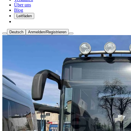
Über uns
Blog
Leitfäden
Deutsch
Anmelden/Registrieren