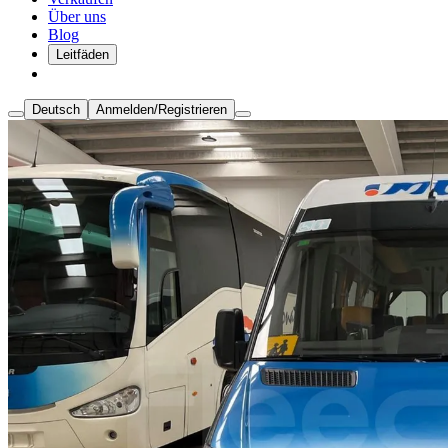
Über uns
Blog
Leitfäden
Deutsch
Anmelden/Registrieren