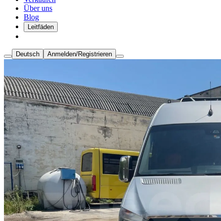
Über uns
Blog
Leitfäden
Deutsch
Anmelden/Registrieren