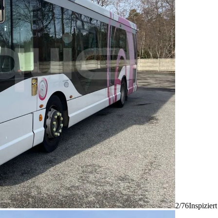
2/76
Inspizier