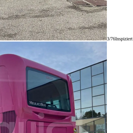
3/76
Inspizier