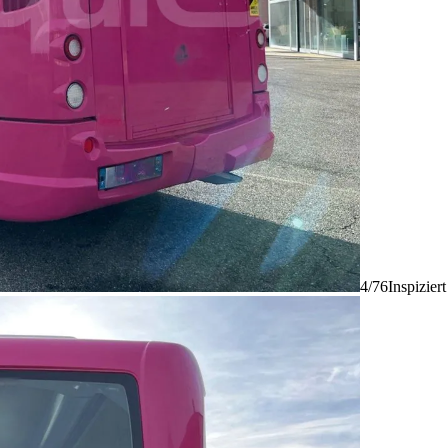
4/76
Inspizier