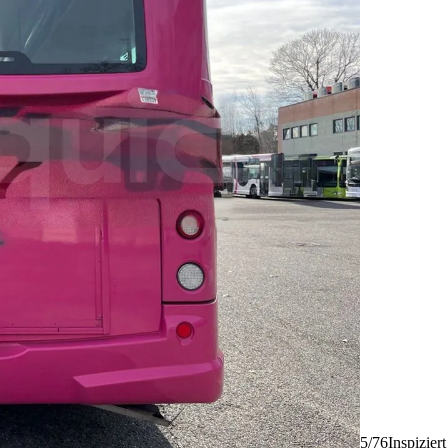
5/76
Inspizier