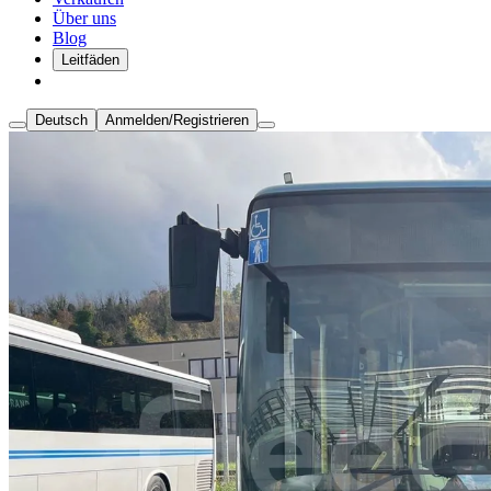
Über uns
Blog
Leitfäden
Deutsch
Anmelden/Registrieren