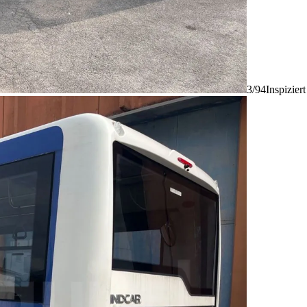
3/94
Inspizier