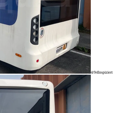
4/94
Inspizier