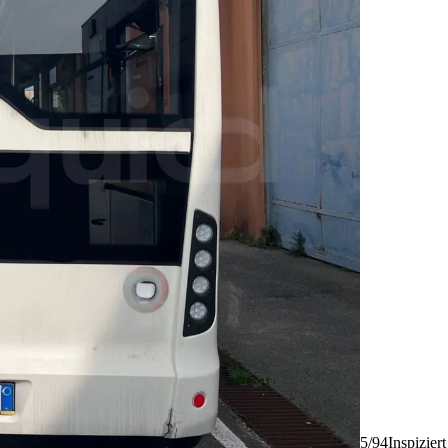
5/94
Inspizier