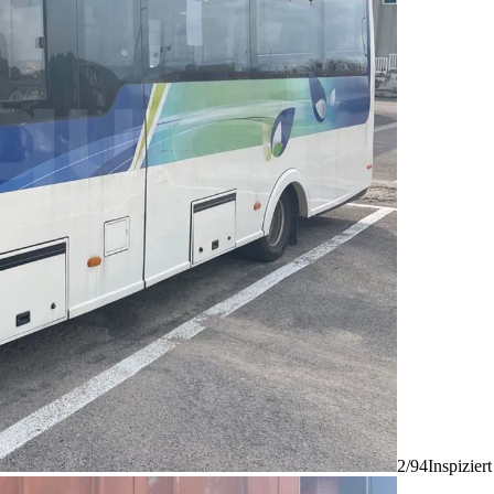
2/94
Inspizier