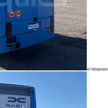
4/74
Inspizier