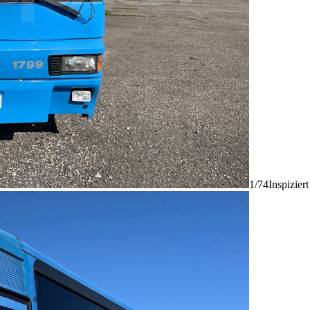
1/74
Inspizier