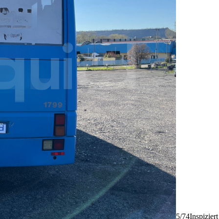
5/74
Inspizier