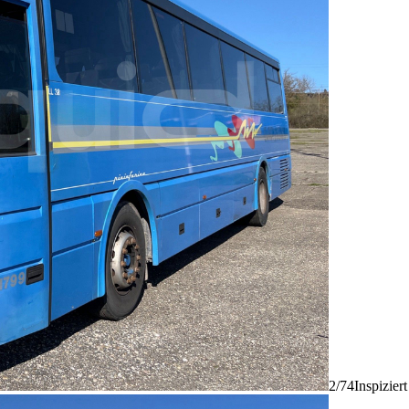
2/74
Inspizier