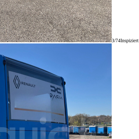
3/74
Inspizier