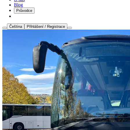
Blog
Průvodce
Čeština
Přihlášení / Registrace