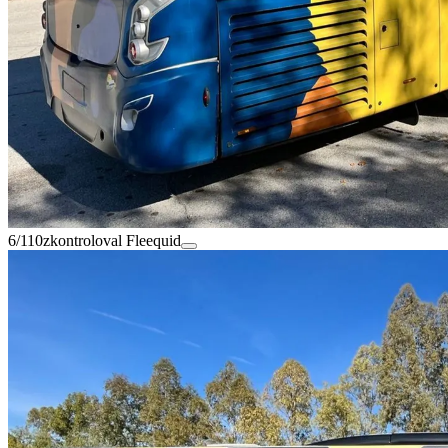
6/110
zkontroloval Fleequid