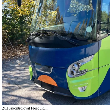
2/110
zkontroloval Fleequid