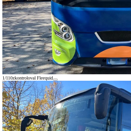
1/110
zkontroloval Fleequid