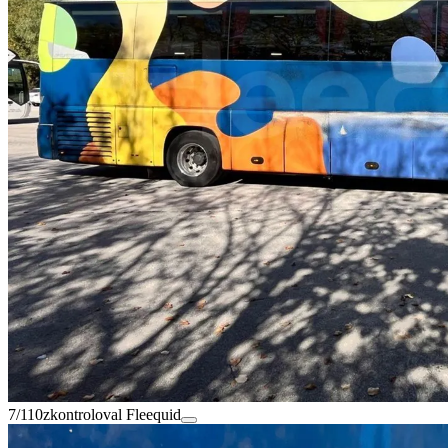
7/110
zkontroloval Fleequid