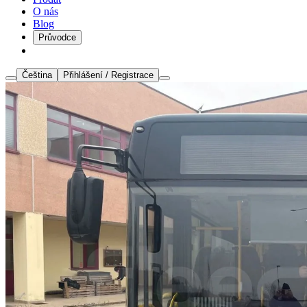
O nás
Blog
Průvodce
Čeština
Přihlášení / Registrace