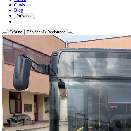
O nás
Blog
Průvodce
Čeština
Přihlášení / Registrace