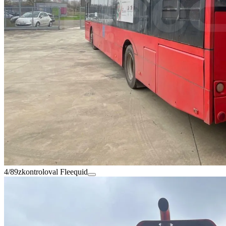
4/89
zkontroloval Fleequid