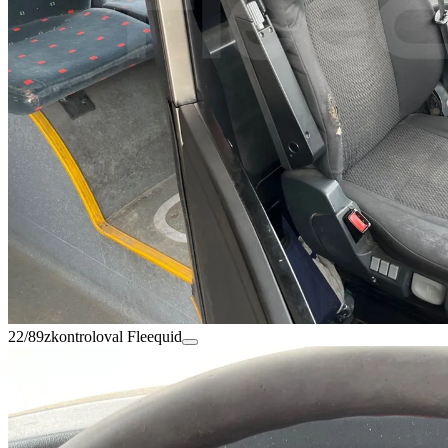
22/89
zkontroloval Fleequid