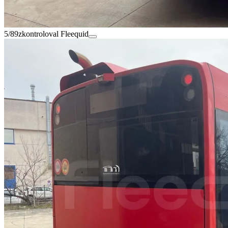
5/89
zkontroloval Fleequid