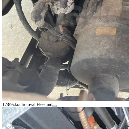
17/89
zkontroloval Fleequid