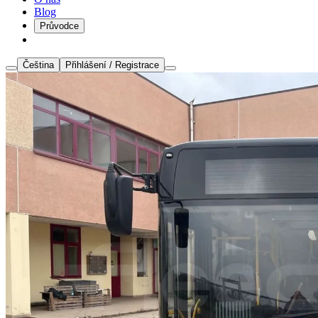
Blog
Průvodce
Čeština
Přihlášení / Registrace