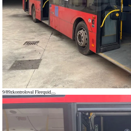
9/89
zkontroloval Fleequid