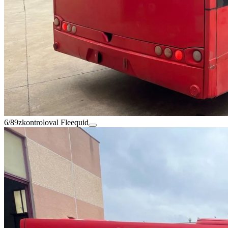
6/89
zkontroloval Fleequid