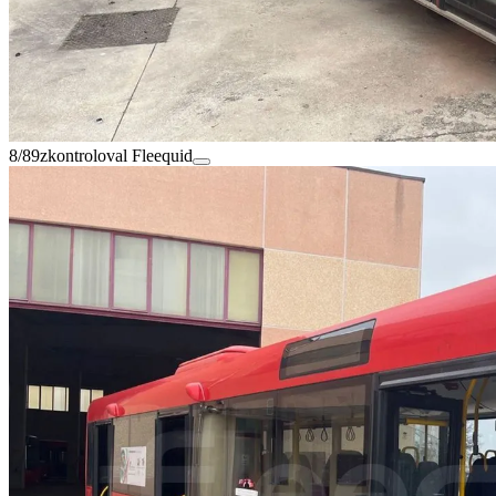
8/89
zkontroloval Fleequid