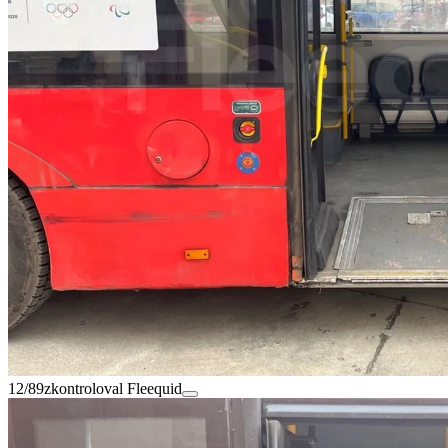
12/89
zkontroloval Fleequid