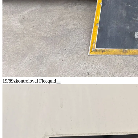
19/89
zkontroloval Fleequid