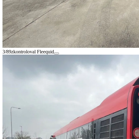
3/89
zkontroloval Fleequid