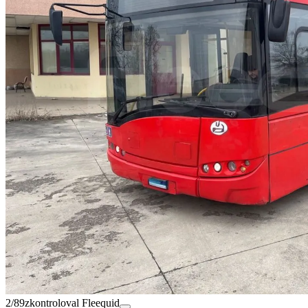
2/89
zkontroloval Fleequid