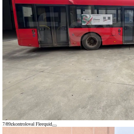
7/89
zkontroloval Fleequid