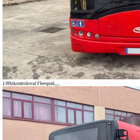
1/89
zkontroloval Fleequid