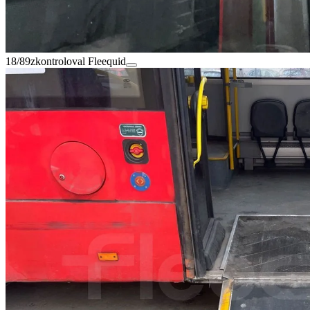
18/89
zkontroloval Fleequid