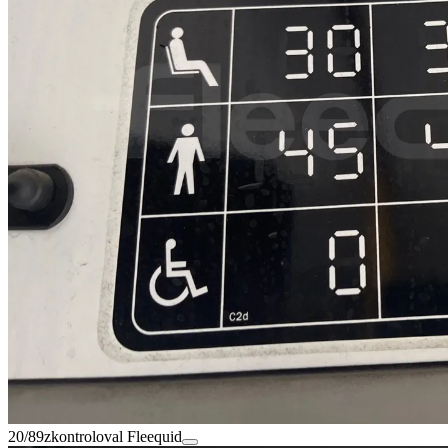
20/89
zkontroloval Fleequid