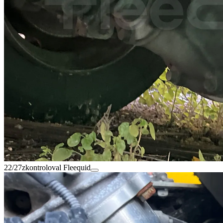
22/27
zkontroloval Fleequid