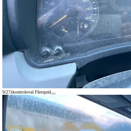
9/27
zkontroloval Fleequid