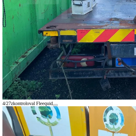
4/27
zkontroloval Fleequid