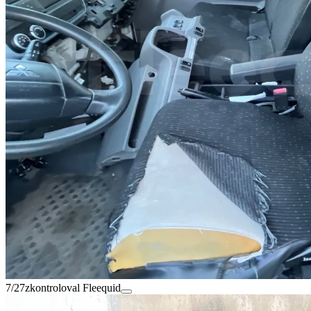
7/27
zkontroloval Fleequid