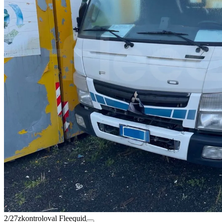
2/27
zkontroloval Fleequid