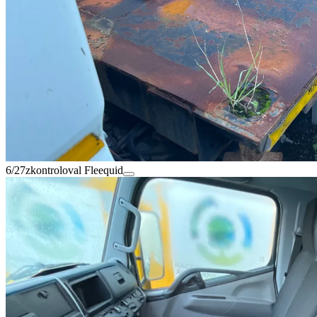
6/27
zkontroloval Fleequid