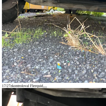
17/27
zkontroloval Fleequid