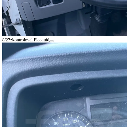
8/27
zkontroloval Fleequid