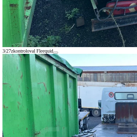
3/27
zkontroloval Fleequid