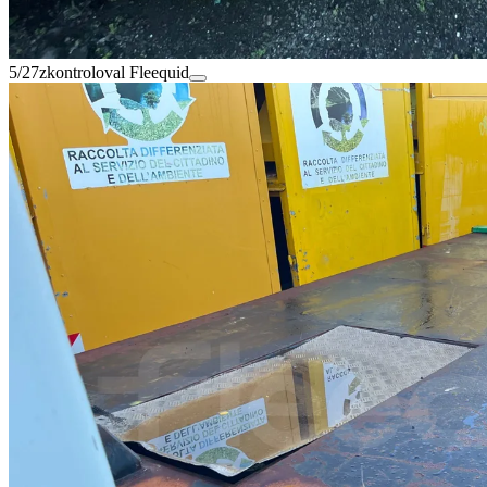
5/27
zkontroloval Fleequid