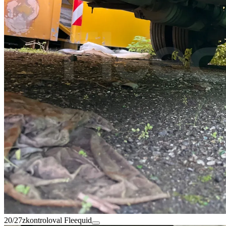
20/27
zkontroloval Fleequid