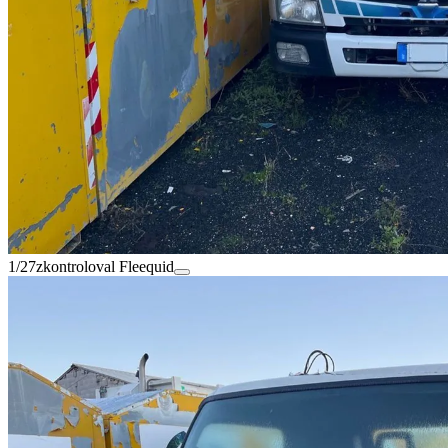
1/27
zkontroloval Fleequid