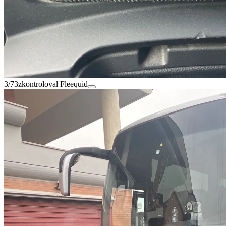
3/73
zkontroloval Fleequid