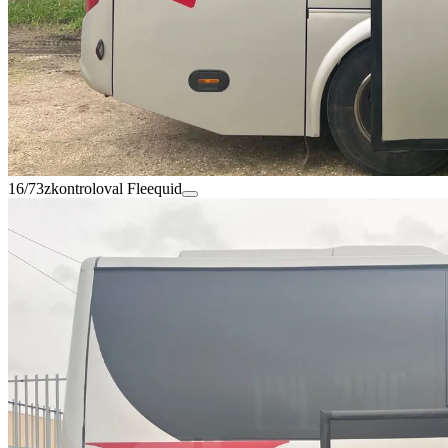
16/73
zkontroloval Fleequid