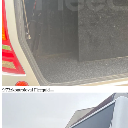
9/73
zkontroloval Fleequid