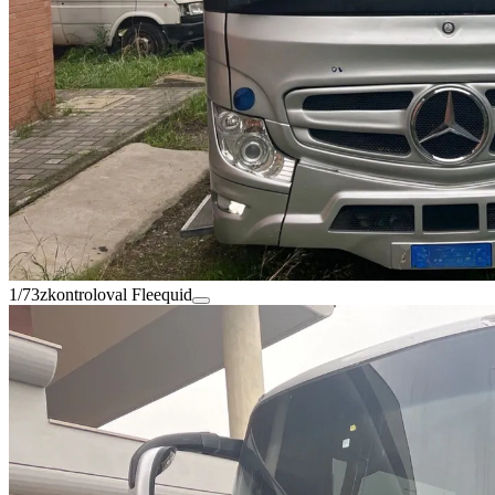
1/73
zkontroloval Fleequid