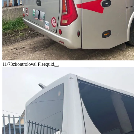
11/73
zkontroloval Fleequid