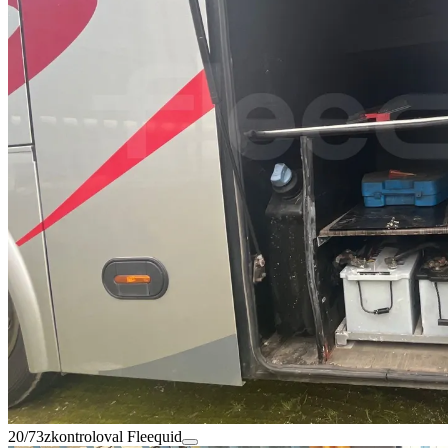
20/73
zkontroloval Fleequid