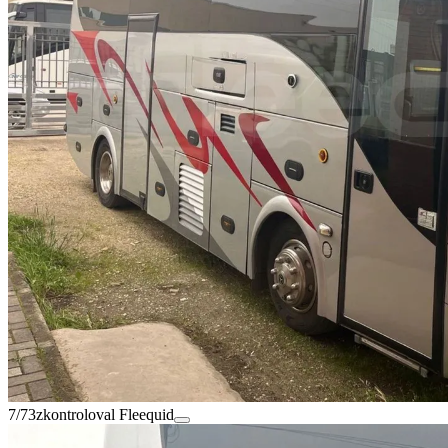
7/73
zkontroloval Fleequid