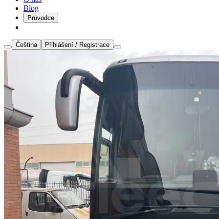
Blog
Průvodce
Čeština
Přihlášení / Registrace