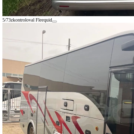
5/73
zkontroloval Fleequid