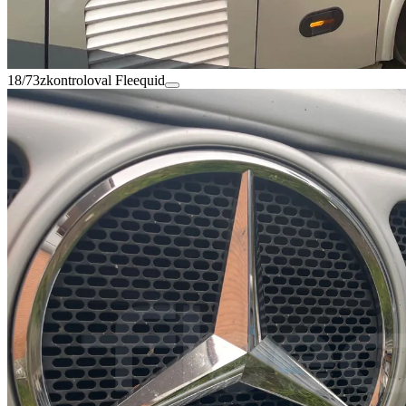
18/73
zkontroloval Fleequid