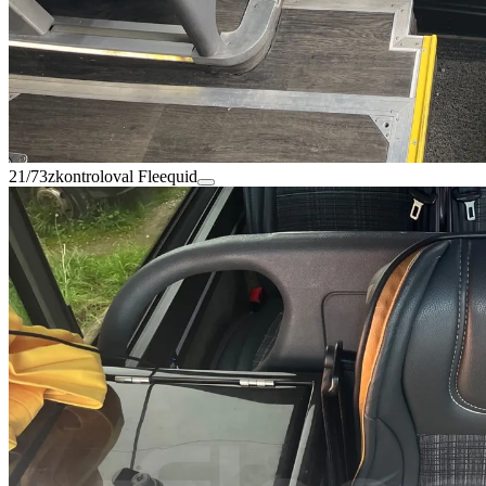
21/73
zkontroloval Fleequid