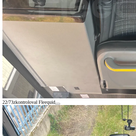
22/73
zkontroloval Fleequid