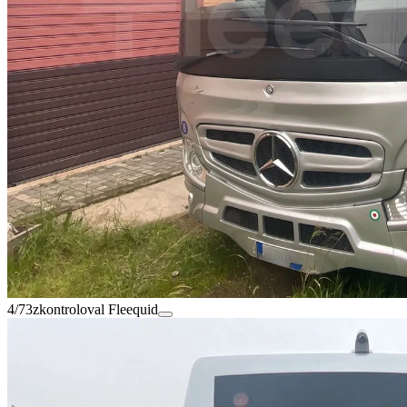
4/73
zkontroloval Fleequid