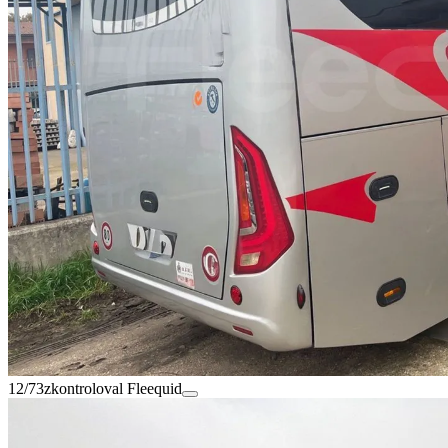
12/73
zkontroloval Fleequid