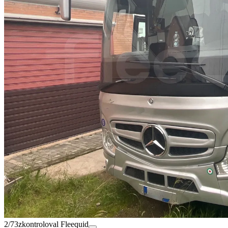
2/73
zkontroloval Fleequid