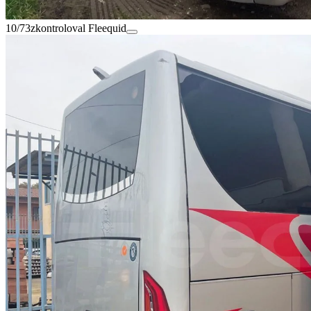
10/73
zkontroloval Fleequid