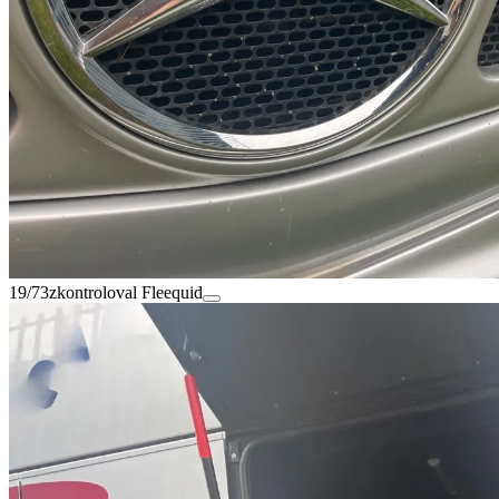
19/73
zkontroloval Fleequid