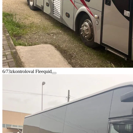
6/73
zkontroloval Fleequid