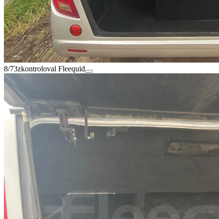
8/73
zkontroloval Fleequid