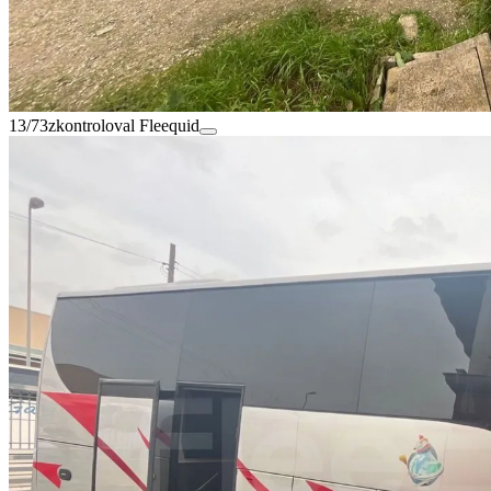
13/73
zkontroloval Fleequid