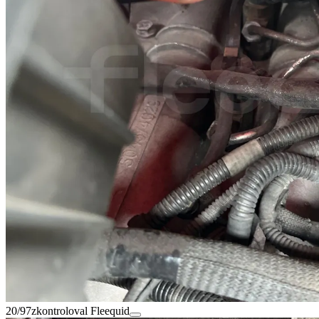
20/97
zkontroloval Fleequid