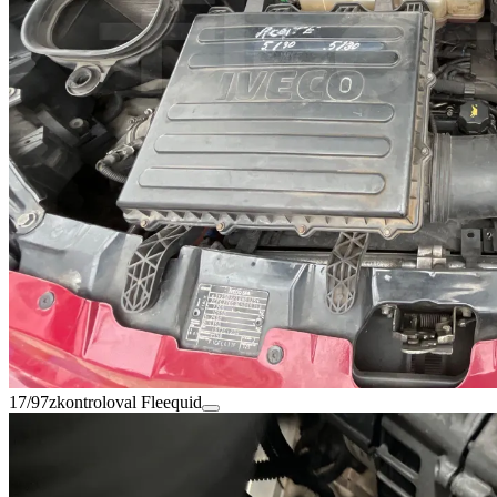
17/97
zkontroloval Fleequid