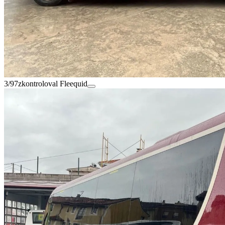
3/97
zkontroloval Fleequid