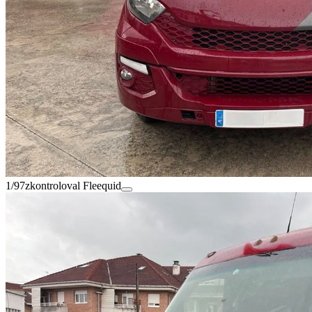
1/97
zkontroloval Fleequid