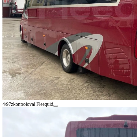
4/97
zkontroloval Fleequid