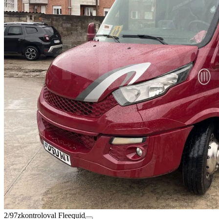
2/97
zkontroloval Fleequid