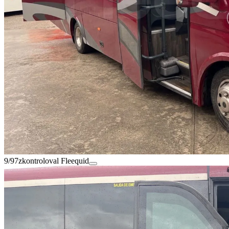
9/97
zkontroloval Fleequid