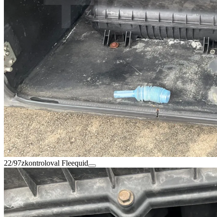
22/97
zkontroloval Fleequid