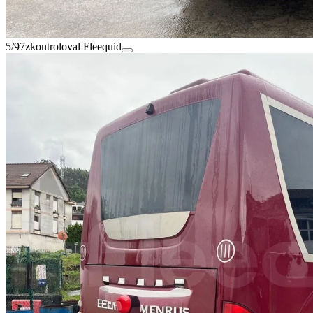
5/97
zkontroloval Fleequid