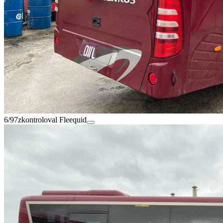
6/97
zkontroloval Fleequid