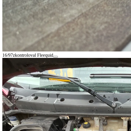
16/97
zkontroloval Fleequid