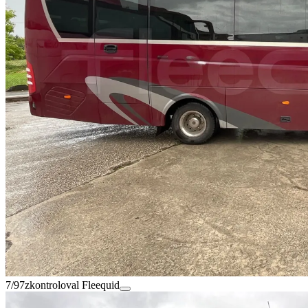
7/97
zkontroloval Fleequid