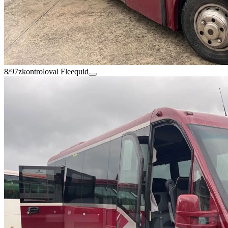
8/97
zkontroloval Fleequid