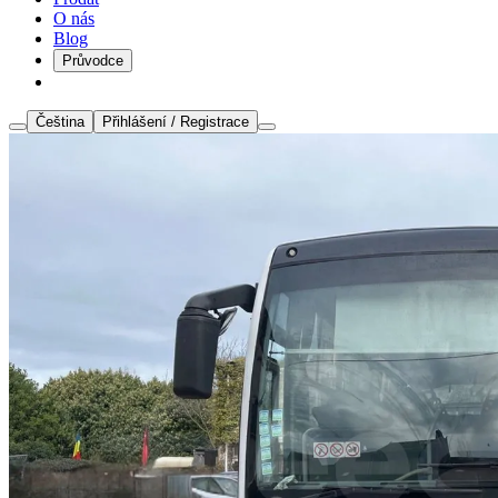
O nás
Blog
Průvodce
Čeština
Přihlášení / Registrace