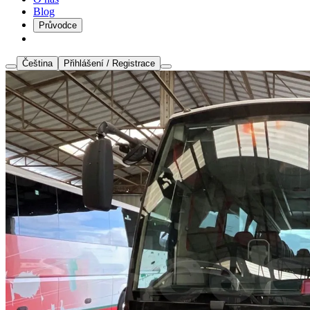
Blog
Průvodce
Čeština
Přihlášení / Registrace