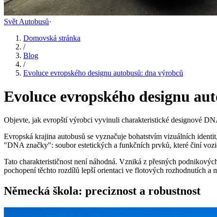
Svět Autobusů
·
Domovská stránka
/
Blog
/
Evoluce evropského designu autobusů: dna výrobců
Evoluce evropského designu au
Objevte, jak evropští výrobci vyvinuli charakteristické designové DNA 
Evropská krajina autobusů se vyznačuje bohatstvím vizuálních identit,
"DNA značky": soubor estetických a funkčních prvků, které činí vozi
Tato charakterističnost není náhodná. Vzniká z přesných podnikových 
pochopení těchto rozdílů lepší orientaci ve flotových rozhodnutích a m
Německá škola: preciznost a robustnost