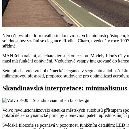
Němečtí výrobci formovali estetiku evropských autobusů přístupem, kte
solidnost bez vzdání se elegance. Rodina Citaro, uvedená v roce 1997
střídmě.
MAN šel paralelní, ale charakteristickou cestou. Modely Lion's City u
musí mít funkční oprávnění. Vzduchové vstupy integrované do karoseri
Setra představuje vrchol německé elegance v segmentu autobusů. Lini
milimetrovou přesností, proporce studované pro optimalizaci aerodynam
Skandinávská interpretace: minimalismus 
Volvo revolucionalizovalo estetiku městských autobusů přístupem spoj
pokročilé aerodynamické principy a barevnou paletu upřednostňující p
Švédská filozofie se poznává v pozornosti funkčním detailům: LED ind