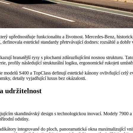
rý upřednostňuje funkcionalitu a životnost. Mercedes-Benz, historický 
, definovala estetické standardy přetrvávající dodnes: rozsáhlé a dobř
kazují hranatější rysy s plochami zdůrazňujícími nosnou strukturu. Tat
e, profily následující strukturální logiku, ergonomické rukojeti umístě
e modelů S400 a TopClass definují estetické kánony ovlivňující celý e
iky, detaily vyjadřující luxus bez okázalosti.
a udržitelnost
ujícím skandinávský design s technologickou inovací. Modely 7900 a el
řírodní odstíny.
ikátory integrované do ploch, panoramatická okna maximalizující vnitřní