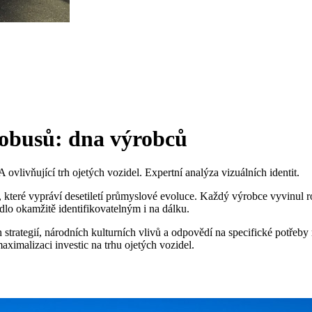
tobusů: dna výrobců
ovlivňující trh ojetých vozidel. Expertní analýza vizuálních identit.
 které vypráví desetiletí průmyslové evoluce. Každý výrobce vyvinul ro
dlo okamžitě identifikovatelným i na dálku.
strategií, národních kulturních vlivů a odpovědí na specifické potřeb
aximalizaci investic na trhu ojetých vozidel.