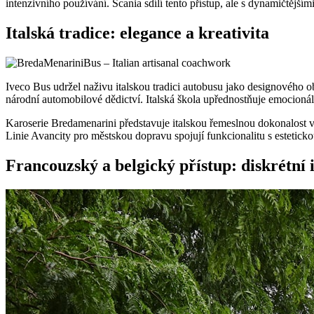
intenzivního používání. Scania sdílí tento přístup, ale s dynamičtějšími
Italská tradice: elegance a kreativita
Iveco Bus udržel naživu italskou tradici autobusu jako designového 
národní automobilové dědictví. Italská škola upřednostňuje emocioná
Karoserie Bredamenarini představuje italskou řemeslnou dokonalost v
Linie Avancity pro městskou dopravu spojují funkcionalitu s esteticko
Francouzský a belgický přístup: diskrétní 