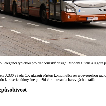
mou eleganci typickou pro francouzský design. Modely Citelis a Agora p
y A330 a řada CX ukazují přístup kombinující severoevropskou raciona
do karoserie, důmyslné použití chromování a barevných detailů.
způsobivost