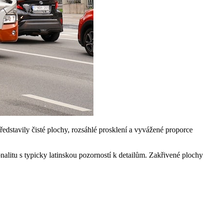
ředstavily čisté plochy, rozsáhlé prosklení a vyvážené proporce
litu s typicky latinskou pozorností k detailům. Zakřivené plochy