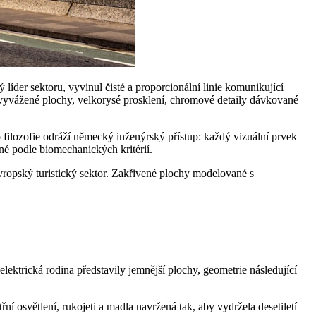
líder sektoru, vyvinul čisté a proporcionální linie komunikující
e vyvážené plochy, velkorysé prosklení, chromové detaily dávkované
o filozofie odráží německý inženýrský přístup: každý vizuální prvek
né podle biomechanických kritérií.
vropský turistický sektor. Zakřivené plochy modelované s
ektrická rodina představily jemnější plochy, geometrie následující
 osvětlení, rukojeti a madla navržená tak, aby vydržela desetiletí