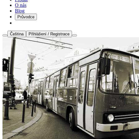
O nás
Blog
Průvodce
Čeština
Přihlášení / Registrace