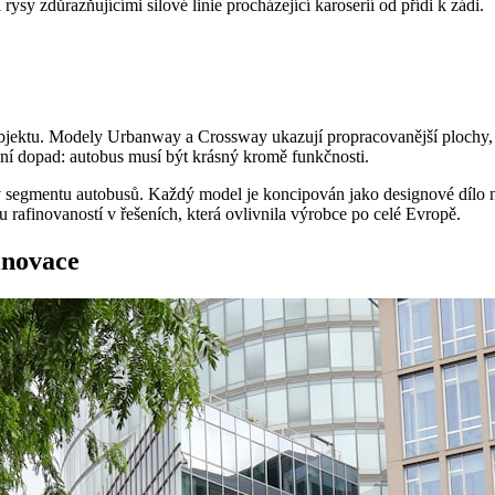
 rysy zdůrazňujícími silové linie procházející karoserií od přídi k zádi.
objektu. Modely Urbanway a Crossway ukazují propracovanější plochy, 
lní dopad: autobus musí být krásný kromě funkčnosti.
 segmentu autobusů. Každý model je koncipován jako designové dílo na
u rafinovaností v řešeních, která ovlivnila výrobce po celé Evropě.
inovace