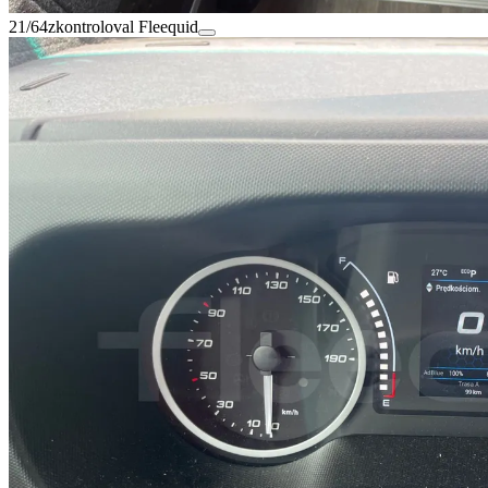
21/64
zkontroloval Fleequid