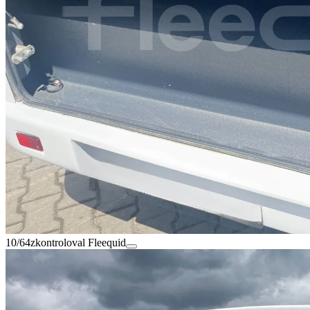
10/64
zkontroloval Fleequid