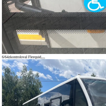
6/64
zkontroloval Fleequid