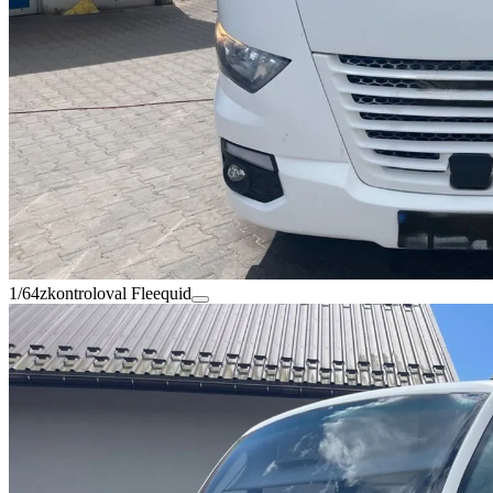
1/64
zkontroloval Fleequid