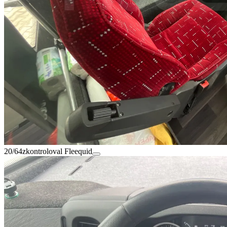
20/64
zkontroloval Fleequid