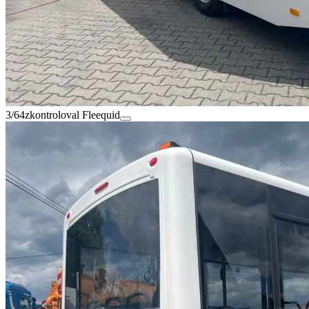
3/64
zkontroloval Fleequid