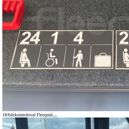
18/64
zkontroloval Fleequid