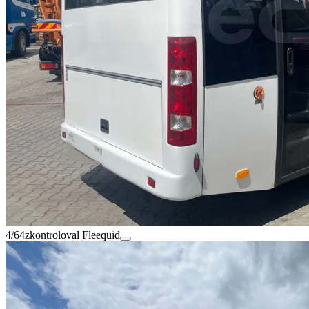
4/64
zkontroloval Fleequid