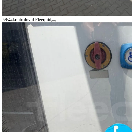
5/64
zkontroloval Fleequid