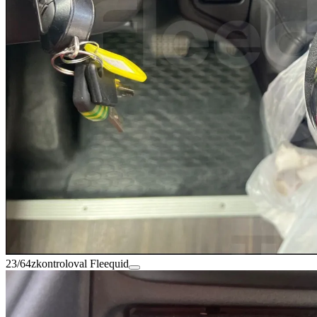
23/64
zkontroloval Fleequid