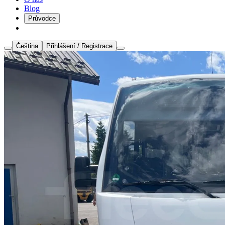
Blog
Průvodce
Čeština
Přihlášení / Registrace