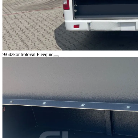
9/64
zkontroloval Fleequid