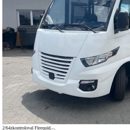
2/64
zkontroloval Fleequid