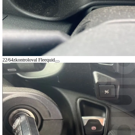
22/64
zkontroloval Fleequid