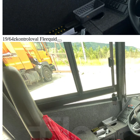
19/64
zkontroloval Fleequid